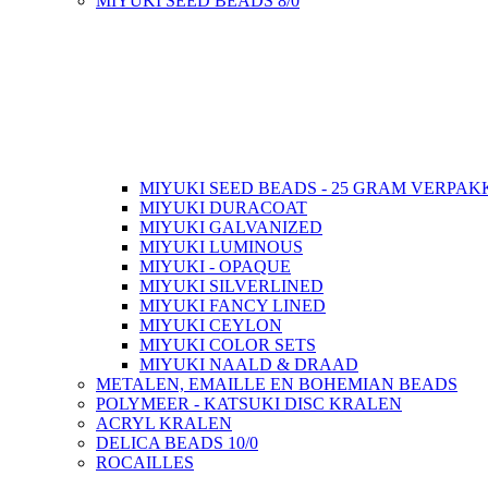
MIYUKI SEED BEADS 8/0
MIYUKI SEED BEADS - 25 GRAM VERPAK
MIYUKI DURACOAT
MIYUKI GALVANIZED
MIYUKI LUMINOUS
MIYUKI - OPAQUE
MIYUKI SILVERLINED
MIYUKI FANCY LINED
MIYUKI CEYLON
MIYUKI COLOR SETS
MIYUKI NAALD & DRAAD
METALEN, EMAILLE EN BOHEMIAN BEADS
POLYMEER - KATSUKI DISC KRALEN
ACRYL KRALEN
DELICA BEADS 10/0
ROCAILLES