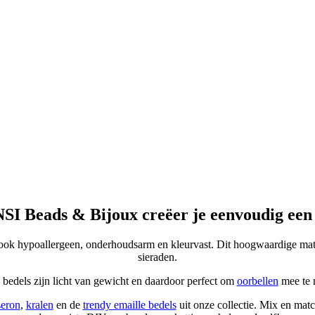
NSI Beads & Bijoux creëer je eenvoudig een un
r ook hypoallergeen, onderhoudsarm en kleurvast. Dit hoogwaardige mate
sieraden.
 bedels zijn licht van gewicht en daardoor perfect om
oorbellen
mee te 
seron
,
kralen
en de
trendy emaille bedels
uit onze collectie. Mix en matc