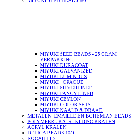
MIYUKI SEED BEADS 8/0
MIYUKI SEED BEADS - 25 GRAM
VERPAKKING
MIYUKI DURACOAT
MIYUKI GALVANIZED
MIYUKI LUMINOUS
MIYUKI - OPAQUE
MIYUKI SILVERLINED
MIYUKI FANCY LINED
MIYUKI CEYLON
MIYUKI COLOR SETS
MIYUKI NAALD & DRAAD
METALEN, EMAILLE EN BOHEMIAN BEADS
POLYMEER - KATSUKI DISC KRALEN
ACRYL KRALEN
DELICA BEADS 10/0
ROCAILLES